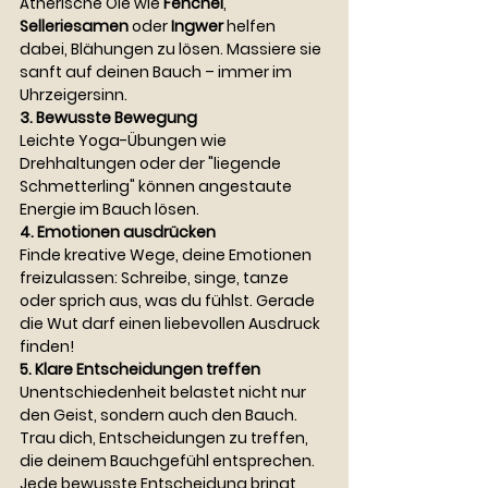
Ätherische Öle wie 
Fenchel
, 
Selleriesamen
 oder 
Ingwer
 helfen 
dabei, Blähungen zu lösen. Massiere sie 
sanft auf deinen Bauch – immer im 
Uhrzeigersinn.
3. Bewusste Bewegung
Leichte Yoga-Übungen wie 
Drehhaltungen oder der "liegende 
Schmetterling" können angestaute 
Energie im Bauch lösen.
4. Emotionen ausdrücken
Finde kreative Wege, deine Emotionen 
freizulassen: Schreibe, singe, tanze 
oder sprich aus, was du fühlst. Gerade 
die Wut darf einen liebevollen Ausdruck 
finden!
5. Klare Entscheidungen treffen
Unentschiedenheit belastet nicht nur 
den Geist, sondern auch den Bauch. 
Trau dich, Entscheidungen zu treffen, 
die deinem Bauchgefühl entsprechen. 
Jede bewusste Entscheidung bringt 