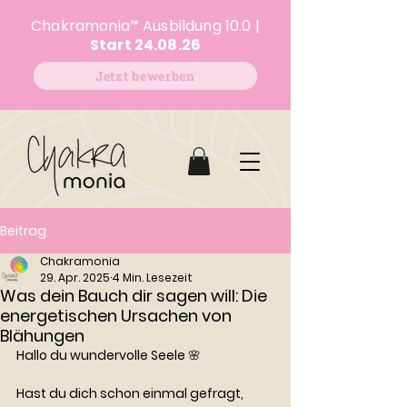
Chakramonia
™
Ausbildung 10.0 |
Start 24.08.26
Jetzt bewerben
Beitrag
Chakramonia
29. Apr. 2025
4 Min. Lesezeit
Was dein Bauch dir sagen will: Die
energetischen Ursachen von
Blähungen
Hallo du wundervolle Seele 🌸
Hast du dich schon einmal gefragt, 