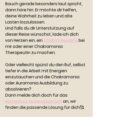
Bauch gerade besonders laut spricht, 
dann höre hin. Er möchte dir helfen, 
deine Wahrheit zu leben und alte 
Lasten loszulassen.
Und falls du dir Unterstützung auf 
dieser Reise wünschst, lade ich dich 
von Herzen ein, ein 
Chakra-Reading
 bei 
mir oder einer Chakramonia 
Therapeutin zu machen. 
Oder vielleicht spürst du den Ruf, selbst 
tiefer in die Arbeit mit Energien 
einzutauchen und die Chakramonia 
oder Auramonia Ausbildung zu 
absolvieren?
Dann melde dich doch für das 
kostenlose Seelengespräch
 an, wir 
finden die passende Lösung für dich🥰
✨ Dein Bauch ist dein bester Freund auf 
dem Weg zu dir selbst. Lass uns 