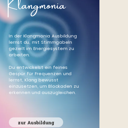
Klangmonia
In der Klangmonia Ausbildung
lernst du, mit Stimmgabeln
gezielt im Energiesystem zu
arbeiten.
Du entwickelst ein feines
Gespür für Frequenzen und
lernst, Klang bewusst
einzusetzen, um Blockaden zu
erkennen und auszugleichen.
zur Ausbildung