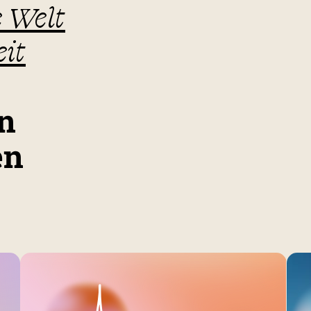
e Welt
eit
en
en