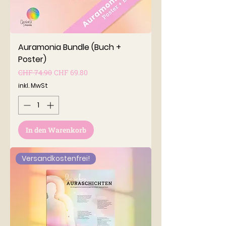
Auramonia Bundle (Buch +
Poster)
Standardpreis
Sale-Preis
CHF 74.90
CHF 69.80
inkl. MwSt
In den Warenkorb
Versandkostenfrei!