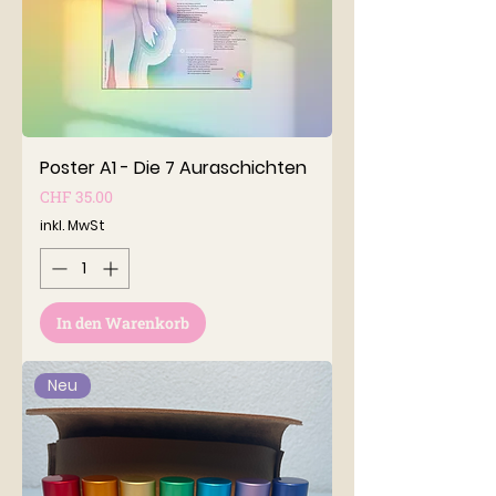
Poster A1 - Die 7 Auraschichten
Preis
CHF 35.00
inkl. MwSt
In den Warenkorb
Neu