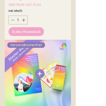
Standardpreis
Sale-Preis
CHF 70.00
CHF 59.80
inkl. MwSt
In den Warenkorb
Versandkostenfrei!