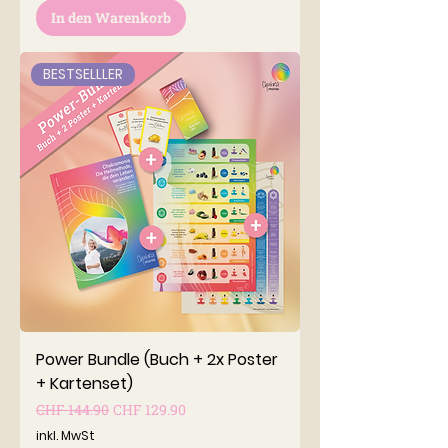
In den Warenkorb
BESTSELLLER
Power Bundle (Buch + 2x Poster
+ Kartenset)
Standardpreis
Sale-Preis
CHF 144.90
CHF 129.90
inkl. MwSt