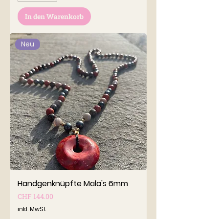
In den Warenkorb
Neu
Handgenknüpfte Mala's 6mm
Preis
CHF 144.00
inkl. MwSt