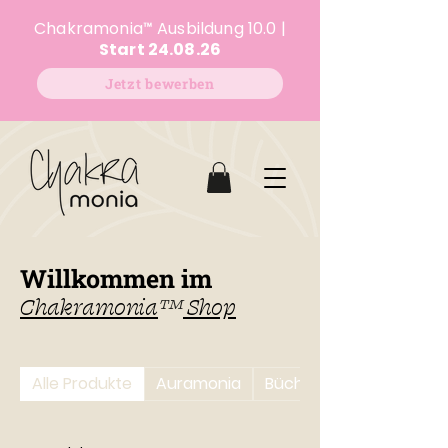
Chakramonia
™
Ausbildung 10.0 |
Start 24.08.26
Jetzt bewerben
Willkommen im
Chakramonia
™
Shop
Alle Produkte
Auramonia
Bücher