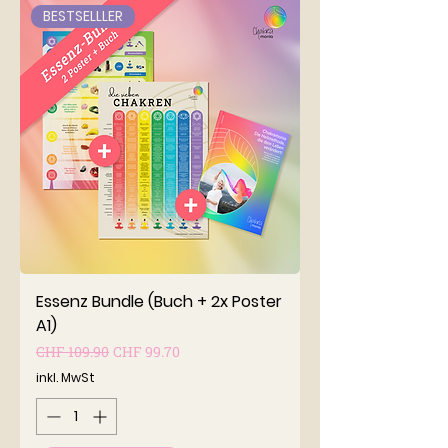
BESTSELLLER
Essenz Bundle (Buch + 2x Poster
A1)
Standardpreis
Sale-Preis
CHF 109.90
CHF 99.70
inkl. MwSt