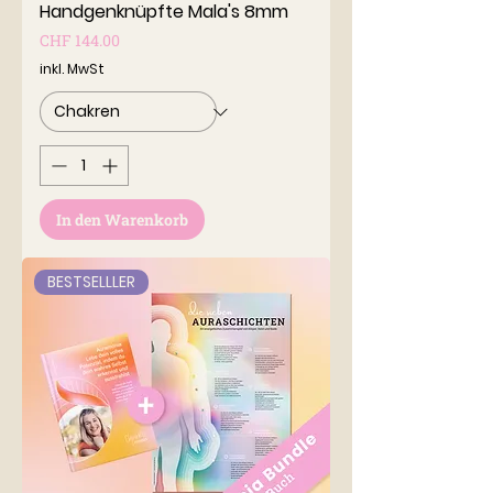
Handgenknüpfte Mala's 8mm
Preis
CHF 144.00
inkl. MwSt
In den Warenkorb
BESTSELLLER