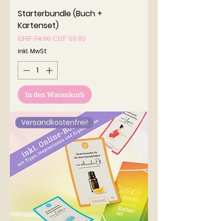
Starterbundle (Buch +
Kartenset)
Standardpreis
Sale-Preis
CHF 74.90
CHF 69.80
inkl. MwSt
In den Warenkorb
Versandkostenfrei!