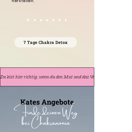
herstellen.
7 Tage Chakra Detox
Du bist hier richtig, wenn du den Mut und das Vertrauen hast, in de
Kates Angebote
Finde deinen Weg
bei Chakramonia