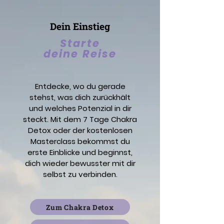
Dein Einstieg
Starte
deine Reise
Entdecke, wo du gerade
stehst, was dich zurückhält
und welches Potenzial in dir
steckt. Mit dem 7 Tage Chakra
Detox oder der kostenlosen
Masterclass bekommst du
erste Einblicke und beginnst,
dich wieder bewusster mit dir
selbst zu verbinden.
Zum Chakra Detox