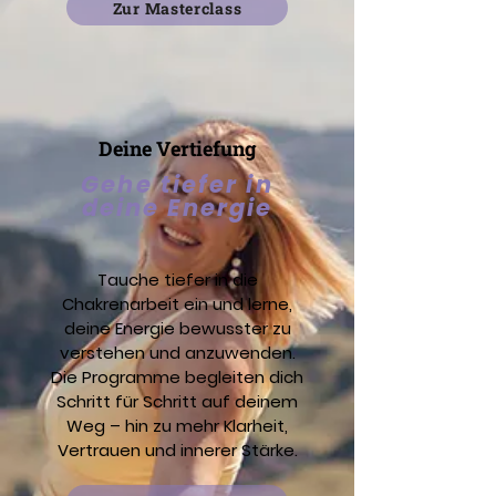
Zur Masterclass
Deine Vertiefung
Gehe tiefer in
deine Energie
Tauche tiefer in die
Chakrenarbeit ein und lerne,
deine Energie bewusster zu
verstehen und anzuwenden.
Die Programme begleiten dich
Schritt für Schritt auf deinem
Weg – hin zu mehr Klarheit,
Vertrauen und innerer Stärke.