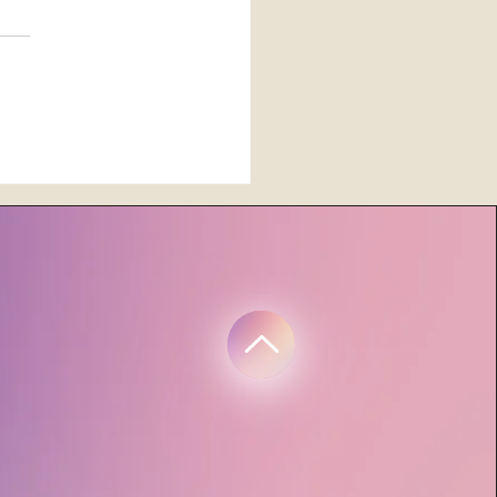
sgate, Vollmond &
ltage: So nutzt du die
ie für Fülle