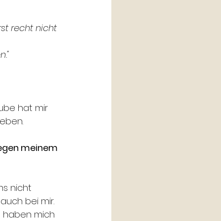
st recht nicht 
n."
ube hat mir 
eben. 
 wegen meinem 
s nicht 
auch bei mir. 
n haben mich 