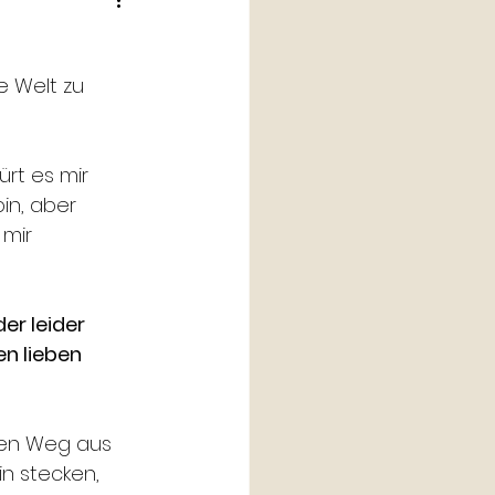
e Welt zu 
rt es mir 
in, aber 
mir 
er leider 
en lieben 
nen Weg aus 
n stecken, 