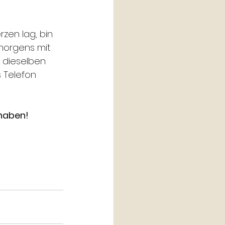
zen lag, bin 
morgens mit 
 dieselben 
 Telefon 
 haben!