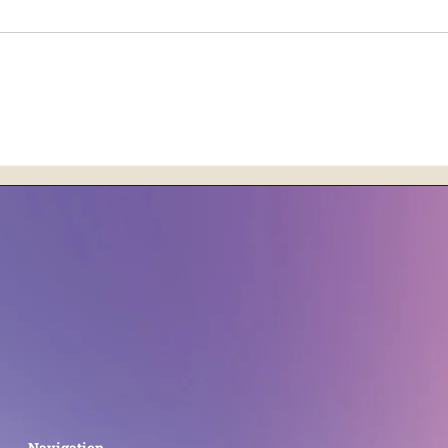
Geldblockaden lösen: Flüche,
Lion
Selbstwert und
Porta
Manifestationskraft
Energ
Navigation