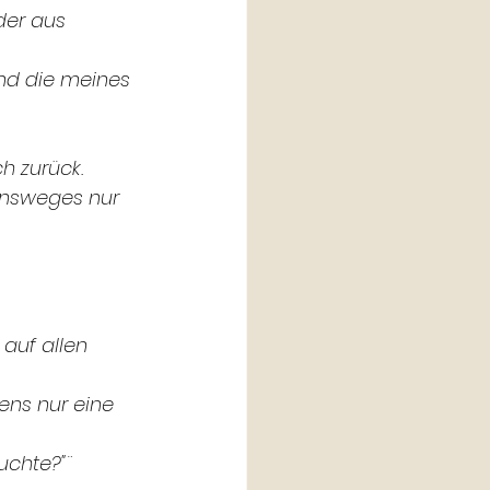
der aus 
nd die meines 
h zurück.
bensweges nur 
 auf allen 
ens nur eine 
uchte?"¨