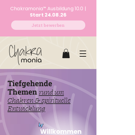
Chakramonia
™
Ausbildung 10.0 |
Start 24.08.26
Jetzt bewerben
Tiefgehende
Themen
rund um
Chakren & spirituelle
Entwicklung
Willkommen