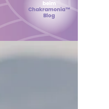
beim
Chakramonia
™
Blog