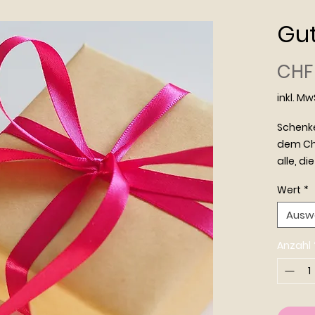
Gut
CHF 
inkl. Mw
Schenk
dem Cha
alle, d
die Ene
Wert
*
Gleichg
Yoga, M
Ausw
Auszeit
Tür zu e
Anzahl
Selbstf
Herzen 
berührt