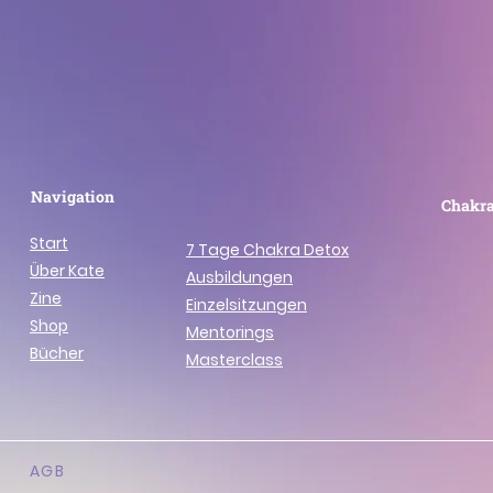
Navigation
Chakra
Start
7 Tage Chakra Detox
Über Kate
Ausbildungen
Zine
Einzelsitzungen
Shop
Mentorings
Bücher
Masterclass
AGB