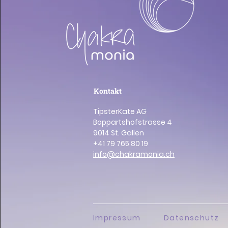
Kontakt
TipsterKate AG
Boppartshofstrasse 4
9014 St. Gallen
+41 79 765 80 19
info@chakramonia.ch
Impressum
Datenschutz