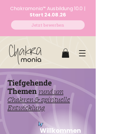
Chakramonia
™
Ausbildung 10.0 |
Start 24.08.26
Jetzt bewerben
Tiefgehende
Themen
rund um
Chakren & spirituelle
Entwicklung
Willkommen