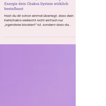
18. Juni
5 Min. Lesezeit
Chakren, Planeten, Human Design: Welche
Energie dein Chakra System wirklich
beeinflusst
Hast du dir schon einmal überlegt, dass dein
Kehlchakra vielleicht nicht einfach nur
„irgendwie blockiert“ ist, sondern dass da
gerade ein bisschen Merkur-Magie mitmischt✨?
Oder dass dein Solarplexus nicht einfach nur
dramaqueenmässig am Rumwackeln ist,
sondern vielleicht gerade der Mond liebevoll an
deinem Unterbewusstsein kratzt? Ich weiss, das
klingt jetzt vielleicht im ersten Moment nach:
„Kate, bitte was? Jetzt kommen auch noch die
Planeten dazu?“ 😄 Aber eigentlich ist