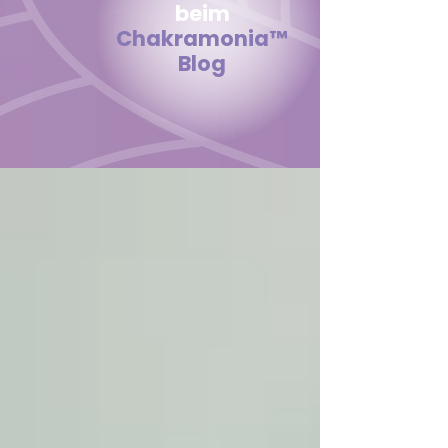
beim
Chakramonia
™
Blog