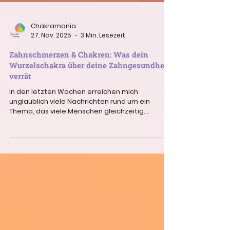
Chakramonia
27. Nov. 2025
3 Min. Lesezeit
Zahnschmerzen & Chakren: Was dein
Wurzelschakra über deine Zahngesundheit
verrät
In den letzten Wochen erreichen mich
unglaublich viele Nachrichten rund um ein
Thema, das viele Menschen gleichzeitig
beschäftigt: Zahnschmerzen , empfindliche
Zähne, Nervenreizungen, Druck oder sogar alte
Zahnwurzelthemen, die sich plötzlich wieder
zeigen. Wenn du in den vergangenen Tagen
auch gespürt hast, dass mit deinen Zähnen
„etwas los ist“, bist du damit nicht allein. Doch
was passiert da gerade energetisch? Warum
zeigen sich Zahnthemen zu dieser Zeit des
Jahres so int