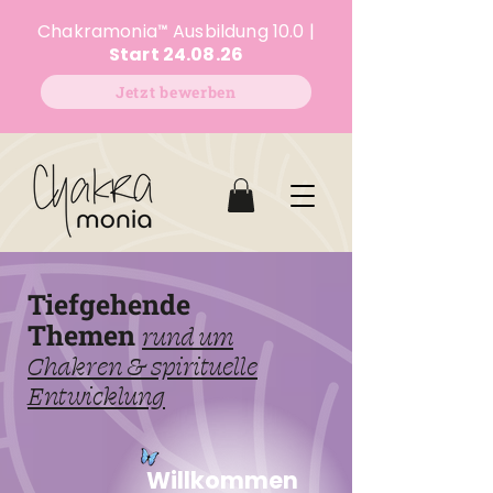
Chakramonia
™
Ausbildung 10.0 |
Start 24.08.26
Jetzt bewerben
Tiefgehende
Themen
rund um
Chakren & spirituelle
Entwicklung
Willkommen