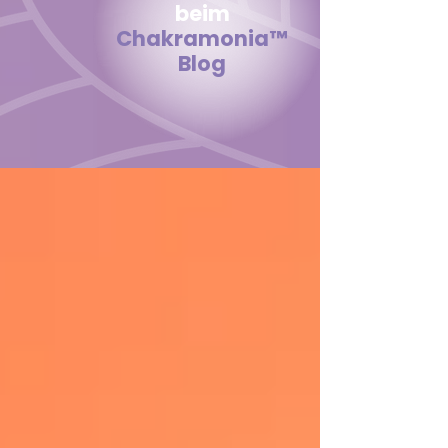
beim
Chakramonia
™
Blog