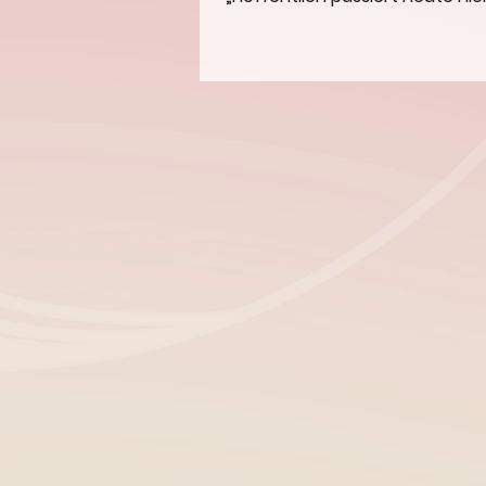
alter Reflex, besonders vorsich
Zwei Zahlen im Kalender – und p
Menschen ein Gefühl von Unsic
eigentlich wirklich? Aberglaube 
Generationen weitergegebener 