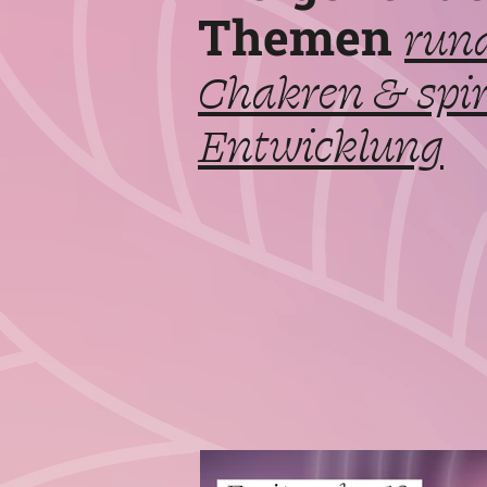
Themen
run
Chakren & spir
Entwicklung