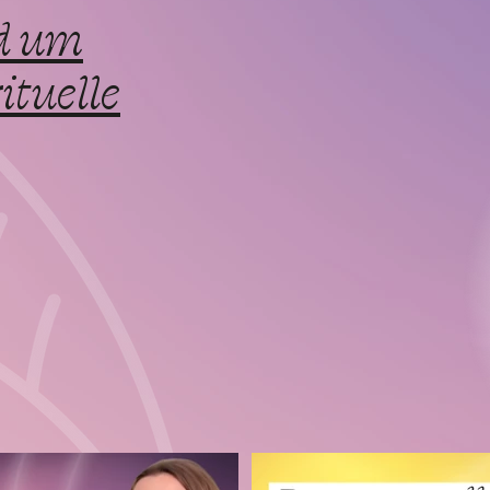
d um
ituelle