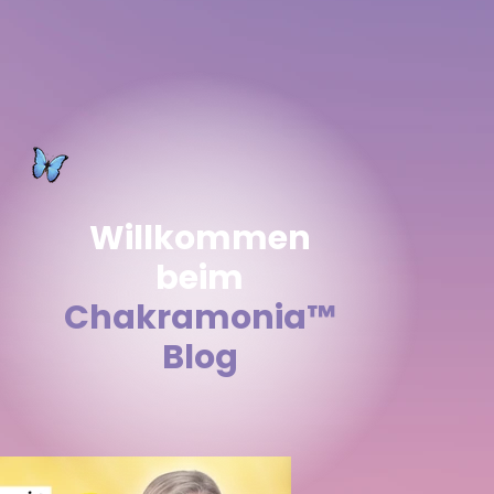
Willkommen
beim
Chakramonia
™
Blog