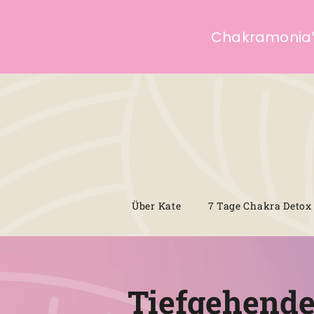
Chakramonia
Über Kate
7 Tage Chakra Detox
Tiefgehend