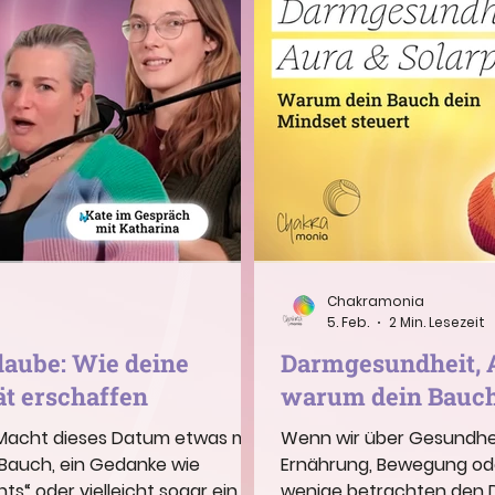
Chakramonia
5. Feb.
2 Min. Lesezeit
glaube: Wie deine
Darmgesundheit, A
ät erschaffen
warum dein Bauch 
n: Macht dieses Datum etwas mit
Wenn wir über Gesundhei
im Bauch, ein Gedanke wie
Ernährung, Bewegung od
ts“ oder vielleicht sogar ein
wenige betrachten den Dar