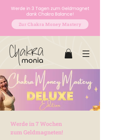
Werde in 3 Tagen zum Geldmagnet
dank Chakra Balance!
Zur Chakra Money Mastery
Werde in 7 Wochen
zum Geldmagneten!