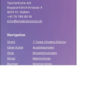
TipsterKate AG
Boppartshofstrasse 4
9014 St. Gallen
+41 79 765 80 19
info@chakramonia.ch
Navigation
Start
7 Tage Chakra Detox
Über Kate
Ausbildungen
Zine
Einzelsitzungen
Shop
Mentorings
Bücher
Masterclass
Chakramonia Podcast