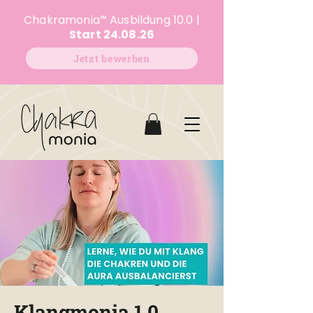
Chakramonia
™
Ausbildung 10.0 |
Start 24.08.26
Jetzt bewerben
Klangmonia 1.0