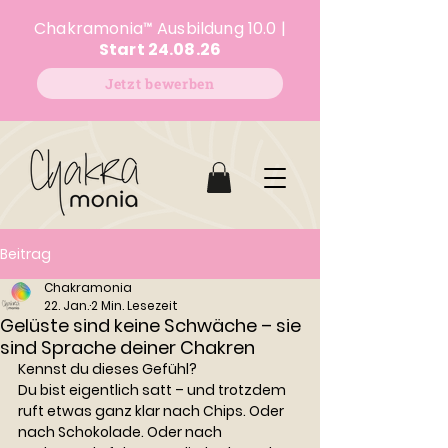
Chakramonia
™
Ausbildung 10.0 |
Start 24.08.26
Jetzt bewerben
Beitrag
Chakramonia
22. Jan.
2 Min. Lesezeit
Gelüste sind keine Schwäche – sie
sind Sprache deiner Chakren
Kennst du dieses Gefühl?
Du bist eigentlich satt – und trotzdem 
ruft etwas ganz klar nach Chips. Oder 
nach Schokolade. Oder nach 