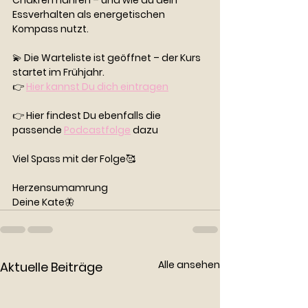
Chakren nähren – und wie du dein 
Essverhalten als energetischen 
Kompass nutzt.
💫 Die Warteliste ist geöffnet – der Kurs 
startet im Frühjahr.
👉 
Hier kannst Du dich eintragen
👉 Hier findest Du ebenfalls die 
passende 
Podcastfolge
 dazu
Viel Spass mit der Folge🥰
Herzensumamrung
Deine Kate🦋
Alle ansehen
Aktuelle Beiträge