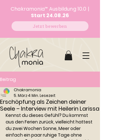
Chakramonia
™
Ausbildung 10.0 |
Start 24.08.26
Jetzt bewerben
Beitrag
Chakramonia
5. März
4 Min. Lesezeit
Erschöpfung als Zeichen deiner
Seele – Interview mit Heilerin Larissa
Kennst du dieses Gefühl? Du kommst 
aus den Ferien zurück, vielleicht hattest 
du zwei Wochen Sonne, Meer oder 
einfach ein paar ruhige Tage ohne 