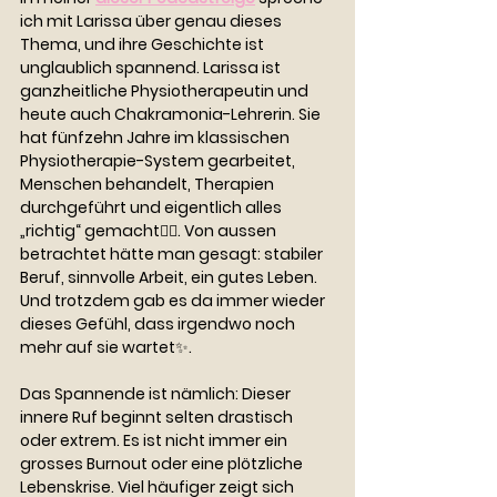
ich mit Larissa über genau dieses 
Thema, und ihre Geschichte ist 
unglaublich spannend. Larissa ist 
ganzheitliche Physiotherapeutin und 
heute auch Chakramonia-Lehrerin. Sie 
hat fünfzehn Jahre im klassischen 
Physiotherapie-System gearbeitet, 
Menschen behandelt, Therapien 
durchgeführt und eigentlich alles 
„richtig“ gemacht👩‍⚕️. Von aussen 
betrachtet hätte man gesagt: stabiler 
Beruf, sinnvolle Arbeit, ein gutes Leben. 
Und trotzdem gab es da immer wieder 
dieses Gefühl, dass irgendwo noch 
mehr auf sie wartet✨.
Das Spannende ist nämlich: Dieser 
innere Ruf beginnt selten drastisch 
oder extrem. Es ist nicht immer ein 
grosses Burnout oder eine plötzliche 
Lebenskrise. Viel häufiger zeigt sich 