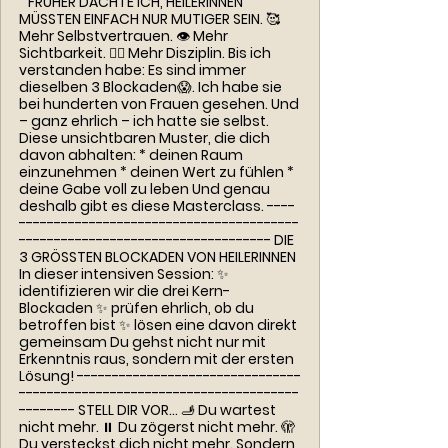
FRÜHER DACHTE ICH, HEILERINNEN
MÜSSTEN EINFACH NUR MUTIGER SEIN. 🥰
Mehr Selbstvertrauen. 👁️ Mehr
Sichtbarkeit. 🏋️‍♀️ Mehr Disziplin. Bis ich
verstanden habe: Es sind immer
dieselben 3 Blockaden😱. Ich habe sie
bei hunderten von Frauen gesehen. Und
– ganz ehrlich – ich hatte sie selbst.
Diese unsichtbaren Muster, die dich
davon abhalten: * deinen Raum
einzunehmen * deinen Wert zu fühlen *
deine Gabe voll zu leben Und genau
deshalb gibt es diese Masterclass. ----
----------------------------------------
------------------------------------ DIE
3 GRÖSSTEN BLOCKADEN VON HEILERINNEN
In dieser intensiven Session: ✨
identifizieren wir die drei Kern-
Blockaden ✨ prüfen ehrlich, ob du
betroffen bist ✨ lösen eine davon direkt
gemeinsam Du gehst nicht nur mit
Erkenntnis raus, sondern mit der ersten
Lösung! --------------------------------
----------------------------------------
-------- STELL DIR VOR… 🫸 Du wartest
nicht mehr. ⏸️ Du zögerst nicht mehr. 🫣
Du versteckst dich nicht mehr. Sondern