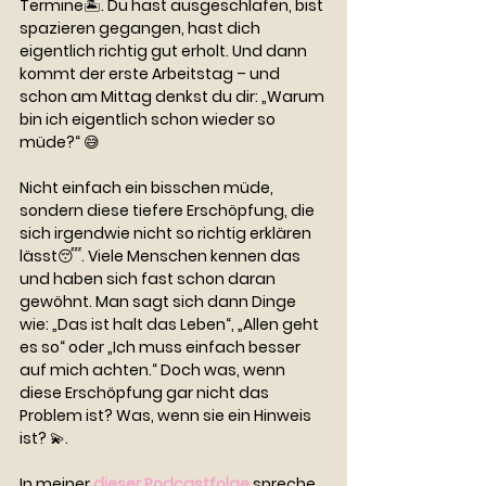
Termine🏝️. Du hast ausgeschlafen, bist 
spazieren gegangen, hast dich 
eigentlich richtig gut erholt. Und dann 
kommt der erste Arbeitstag – und 
schon am Mittag denkst du dir: „Warum 
bin ich eigentlich schon wieder so 
müde?“ 😅
Nicht einfach ein bisschen müde, 
sondern diese tiefere Erschöpfung, die 
sich irgendwie nicht so richtig erklären 
lässt😴. Viele Menschen kennen das 
und haben sich fast schon daran 
gewöhnt. Man sagt sich dann Dinge 
wie: „Das ist halt das Leben“, „Allen geht 
es so“ oder „Ich muss einfach besser 
auf mich achten.“ Doch was, wenn 
diese Erschöpfung gar nicht das 
Problem ist? Was, wenn sie ein Hinweis 
ist? 💫.
In meiner 
dieser Podcastfolge
 spreche 