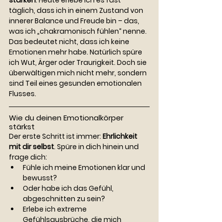
stärken
. Heute erlebe ich es fast 
täglich, dass ich in einem Zustand von 
innerer Balance und Freude bin – das, 
was ich „chakramonisch fühlen“ nenne. 
Das bedeutet nicht, dass ich keine 
Emotionen mehr habe. Natürlich spüre 
ich Wut, Ärger oder Traurigkeit. Doch sie 
überwältigen mich nicht mehr, sondern 
sind Teil eines gesunden emotionalen 
Flusses.
Wie du deinen Emotionalkörper 
stärkst
Der erste Schritt ist immer: 
Ehrlichkeit 
mit dir selbst
. Spüre in dich hinein und 
frage dich:
Fühle ich meine Emotionen klar und 
bewusst?
Oder habe ich das Gefühl, 
abgeschnitten zu sein?
Erlebe ich extreme 
Gefühlsausbrüche, die mich 