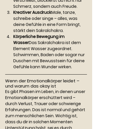
verschließt, blockierst du nicht nur 
Schmerz, sondern auch Freude.
Kreativer Ausdruck
Male, tanze, 
schreibe oder singe – alles, was 
deine Gefühle in eine Form bringt, 
stärkt dein Sakralchakra.
Körperliche Bewegung im 
Wasser
Das Sakralchakra ist dem 
Element Wasser zugeordnet. 
Schwimmen, Baden oder sogar nur 
Duschen mit Bewusstsein für deine 
Gefühle kann Wunder wirken.
Wenn der Emotionalkörper leidet – 
und warum das okay ist
Es gibt Phasen im Leben, in denen unser 
Emotionalkörper erschüttert wird – 
durch Verlust, Trauer oder schwierige 
Erfahrungen. Das ist normal und gehört 
zum menschlichen Sein. Wichtig ist, 
dass du dir in solchen Momenten 
Unterstützung holst, sei es durch 