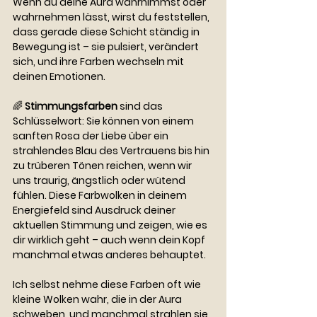
Wenn du deine Aura wahrnimmst oder 
wahrnehmen lässt, wirst du feststellen, 
dass gerade diese Schicht ständig in 
Bewegung ist – sie pulsiert, verändert 
sich, und ihre Farben wechseln mit 
deinen Emotionen.
🌈 
Stimmungsfarben
 sind das 
Schlüsselwort: Sie können von einem 
sanften Rosa der Liebe über ein 
strahlendes Blau des Vertrauens bis hin 
zu trüberen Tönen reichen, wenn wir 
uns traurig, ängstlich oder wütend 
fühlen. Diese Farbwolken in deinem 
Energiefeld sind Ausdruck deiner 
aktuellen Stimmung und zeigen, wie es 
dir wirklich geht – auch wenn dein Kopf 
manchmal etwas anderes behauptet.
Ich selbst nehme diese Farben oft wie 
kleine Wolken wahr, die in der Aura 
schweben, und manchmal strahlen sie 