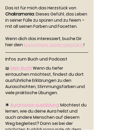
Das ist für mich das Herzstück von 
Chakramonia
: Dieses Gefühl, das Leben 
in seiner Fülle zu spüren und zu feiern – 
mit all seinen Farben und Facetten.
Wenn dich das interessiert, buche Dir 
hier dein 
kostenloses Seelengespräch
!
Infos zum Buch und Podcast
📖 
Mein Buch
: Wenn du tiefer 
eintauchen möchtest, findest du dort 
ausführliche Erklärungen zu den 
Auraschichten, Stimmungsfarben und 
viele praktische Übungen.
🌟 
Auramonia-Ausbildung
: Möchtest du 
lernen, wie du deine Aura heilst und 
auch andere Menschen auf diesem 
Weg begleitest? Dann sei bei der 
nächsten Ausbildungsrunde ab dem 