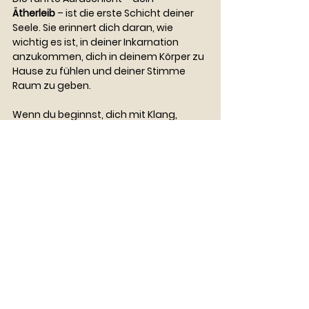
Ätherleib
 – ist die erste Schicht deiner 
Seele. Sie erinnert dich daran, wie 
wichtig es ist, in deiner Inkarnation 
anzukommen, dich in deinem Körper zu 
Hause zu fühlen und deiner Stimme 
Raum zu geben.
Wenn du beginnst, dich mit Klang, 
Frequenz und deiner eigenen Wahrheit 
zu verbinden, wirst du spüren: Deine 
Aura dehnt sich aus, dein Kehlchakra 
öffnet sich, und du trittst mehr und 
mehr in deine Grösse.
Bleibe dran, meine Liebe, mein Lieber – 
denn in der nächsten Episode widmen 
wir uns wieder einer weiteren Schicht 
deiner Aura. Bis dahin wünsche ich dir 
eine 
chakramonische Zeit
 🌸
Herzensumarmung