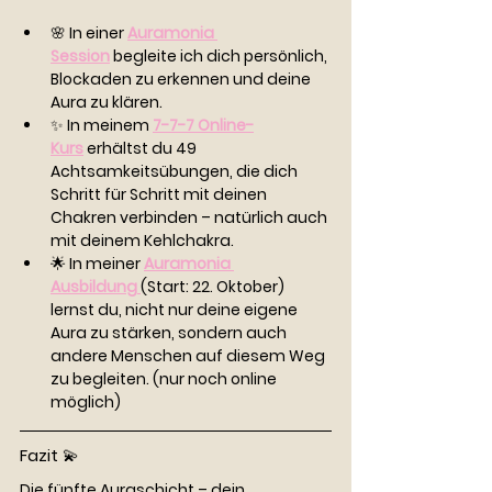
🌸 In einer 
Auramonia 
Session
 begleite ich dich persönlich, 
Blockaden zu erkennen und deine 
Aura zu klären.
✨ In meinem 
7-7-7 Online-
Kurs
 erhältst du 49 
Achtsamkeitsübungen, die dich 
Schritt für Schritt mit deinen 
Chakren verbinden – natürlich auch 
mit deinem Kehlchakra.
🌟 In meiner 
Auramonia 
Ausbildung
(Start: 22. Oktober) 
lernst du, nicht nur deine eigene 
Aura zu stärken, sondern auch 
andere Menschen auf diesem Weg 
zu begleiten. (nur noch online 
möglich)
Fazit 💫
Die fünfte Auraschicht – dein 