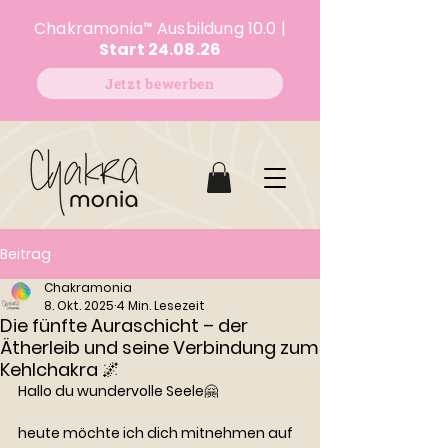
Chakramonia
™
Ausbildung 10.0 |
Start 24.08.26
Jetzt bewerben
Beitrag
Chakramonia
8. Okt. 2025
4 Min. Lesezeit
Die fünfte Auraschicht – der
Ätherleib und seine Verbindung zum
Kehlchakra 🌌
Hallo du wundervolle Seele🤗
heute möchte ich dich mitnehmen auf 