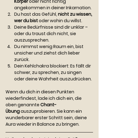
Körper
 oder nicht richtig 
angekommen in deiner Inkarnation.
Du hast das Gefühl, 
nicht zu wissen, 
wer du bist
 oder wohin du willst.
Deine Bedürfnisse sind dir unklar – 
oder du traust dich nicht, sie 
auszusprechen.
Du nimmst wenig Raum ein, bist 
unsicher und ziehst dich lieber 
zurück.
Dein Kehlchakra blockiert: Es fällt dir 
schwer, zu sprechen, zu singen 
oder deine Wahrheit auszudrücken.
Wenn du dich in diesen Punkten 
wiederfindest, lade ich dich ein, die 
oben genannte 
Chant-
Übung
 auszuprobieren. Sie kann ein 
wunderbarer erster Schritt sein, deine 
Aura wieder in Balance zu bringen.