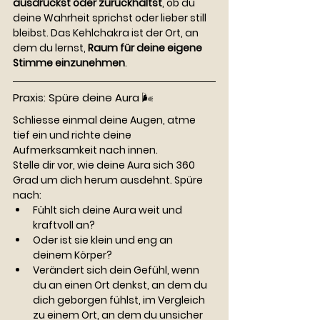
ausdrückst oder zurückhältst
, ob du 
deine Wahrheit sprichst oder lieber still 
bleibst. Das Kehlchakra ist der Ort, an 
dem du lernst, 
Raum für deine eigene 
Stimme einzunehmen
.
Praxis: Spüre deine Aura 🌬️
Schliesse einmal deine Augen, atme 
tief ein und richte deine 
Aufmerksamkeit nach innen.
Stelle dir vor, wie deine Aura sich 360 
Grad um dich herum ausdehnt. Spüre 
nach:
Fühlt sich deine Aura weit und 
kraftvoll an?
Oder ist sie klein und eng an 
deinem Körper?
Verändert sich dein Gefühl, wenn 
du an einen Ort denkst, an dem du 
dich geborgen fühlst, im Vergleich 
zu einem Ort, an dem du unsicher 