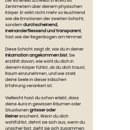
Der Ätherleib schwebt in etwa 60 
Zentimetern über deinem physischen 
Körper. Er wirkt nicht mehr so leuchtend 
wie die Emotionen der zweiten Schicht, 
sondern 
durchscheinend, 
ineinanderfliessend und transparent
, 
fast wie der Regenbogen am Himmel.
Diese Schicht zeigt dir, wie du in deiner 
Inkarnation angekommen bist
. Sie 
erzählt davon, wie wohl du dich in 
deinem Körper fühlst, ob du dich traust, 
Raum einzunehmen, und wie stark 
deine Seele in dieser irdischen 
Erfahrung verankert ist.
Vielleicht hast du schon erlebt, dass 
deine Aura in gewissen Räumen oder 
Situationen 
grösser oder 
kleiner
 erscheint. Wenn du dich 
wohlfühlst, dehnt sie sich aus, wenn du 
unsicher bist, zieht sie sich zusammen. 