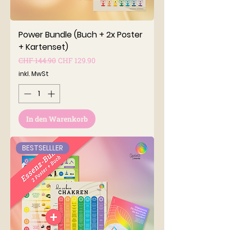
Power Bundle (Buch + 2x Poster
+ Kartenset)
Standardpreis
Sale-Preis
CHF 144.90
CHF 129.90
inkl. MwSt
In den Warenkorb
BESTSELLLER