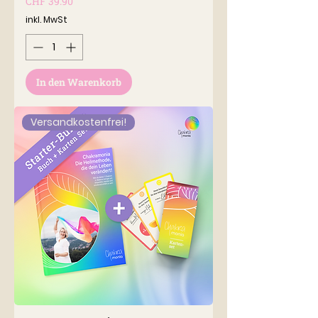
Preis
CHF 39.90
inkl. MwSt
In den Warenkorb
Versandkostenfrei!