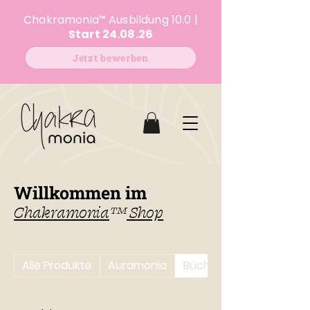
Chakramonia
™
Ausbildung 10.0 |
Start 24.08.26
Jetzt bewerben
Willkommen im
Chakramonia
™
Shop
Alle Produkte
Auramonia
Bücher