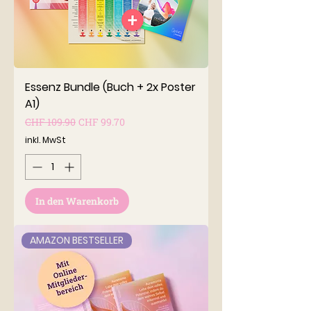
Essenz Bundle (Buch + 2x Poster
A1)
Standardpreis
Sale-Preis
CHF 109.90
CHF 99.70
inkl. MwSt
In den Warenkorb
AMAZON BESTSELLER