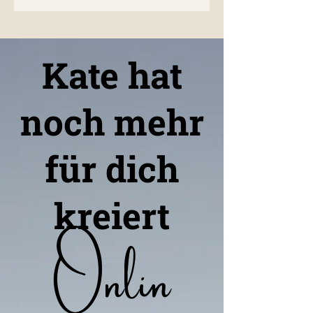
Kate hat
noch mehr
für dich
kreiert
Onlin