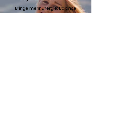
Bringe mehr Energie, Balance
und Freude in deinen Alltag –
Schritt für Schritt
Alltag transformieren
Morgenroutine
Starte jeden Tag mit Klarheit,
Kraft und einer ritualfesten
Energie!
Kraftvoller Start