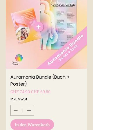
Auramonia Bundle (Buch +
Poster)
Standardpreis
Sale-Preis
CHF 74.90
CHF 69.80
inkl. MwSt
In den Warenkorb