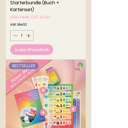
Starterbundle (Buch +
Kartenset)
Standardpreis
Sale-Preis
CHF 74.90
CHF 69.80
inkl. MwSt
In den Warenkorb
BESTSELLLER