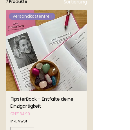
7 Produkte
Sortierung
Versandkostenfrei!
TipsterBook – Entfalte deine
Einzigartigkeit
Preis
CHF 34.90
inkl. MwSt